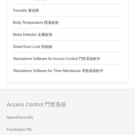
Turnstile 通道閘
Body Temperature 體溫檢測
Metal Detector 金屬探測
Smart Door Lock 智能鎖
Standalone Software for Access Control 門禁系統軟件
Standalone Software for Time Attendance 考勤系統軟件
Access Control 門禁系統
SpeedFace-H5L
FaceDepot-7BL