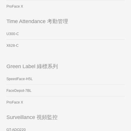
ProFace X
Time Attendance 考勤管理
U300-C
X628-C
Green Label 綠標系列
SpeedFace-H5L
FaceDepot-7BL
ProFace X
Surveillance 視頻監控
GT-ADO220