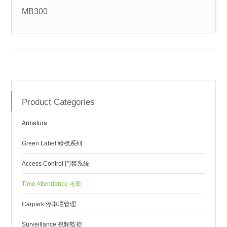
MB300
Product Categories
Armatura
Green Label 綠標系列
Access Control 門禁系統
Time Attendance 考勤
Carpark 停車場管理
Surveillance 視頻監控