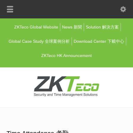
ZKTeco Global Website
News 新聞
Solution 解決方案
Global Case Study 全球案例分析
Download Center 下載中心
ZKTeco HK Announcement