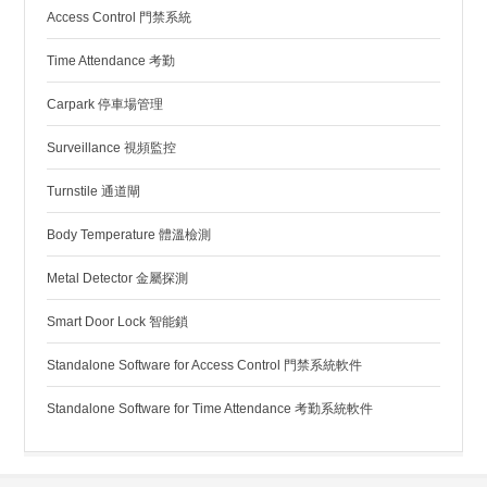
Access Control 門禁系統
Time Attendance 考勤
Carpark 停車場管理
Surveillance 視頻監控
Turnstile 通道閘
Body Temperature 體溫檢測
Metal Detector 金屬探測
Smart Door Lock 智能鎖
Standalone Software for Access Control 門禁系統軟件
Standalone Software for Time Attendance 考勤系統軟件