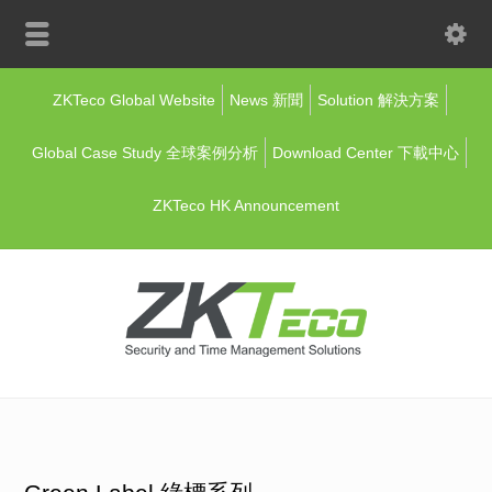
ZKTeco Global Website
News 新聞
Solution 解決方案
Global Case Study 全球案例分析
Download Center 下載中心
ZKTeco HK Announcement