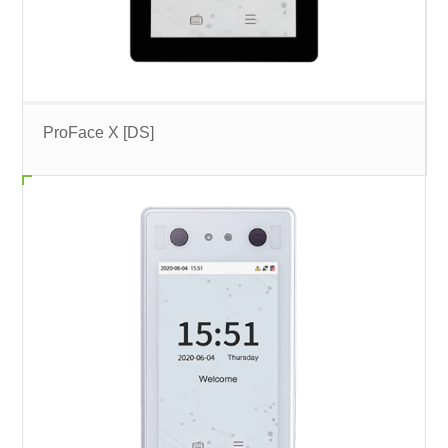
ProFace X [DS]