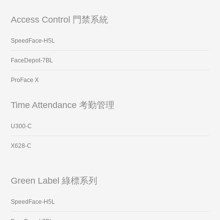
Access Control 門禁系統
SpeedFace-H5L
FaceDepot-7BL
ProFace X
Time Attendance 考勤管理
U300-C
X628-C
Green Label 綠標系列
SpeedFace-H5L