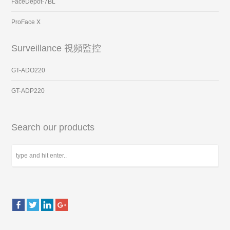
FaceDepot-7BL
ProFace X
Surveillance 視頻監控
GT-ADO220
GT-ADP220
Search our products