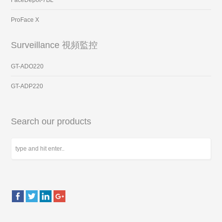
ProFace X
Surveillance 視頻監控
GT-ADO220
GT-ADP220
Search our products