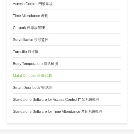
Access Control 門禁系統
Time Attendance 考勤
Carpark 停車場管理
Surveillance 視頻監控
Turnstile 通道閘
Body Temperature 體溫檢測
Metal Detector 金屬探測
Smart Door Lock 智能鎖
Standalone Software for Access Control 門禁系統軟件
Standalone Software for Time Attendance 考勤系統軟件