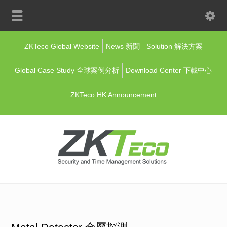
ZKTeco Global Website
News 新聞
Solution 解決方案
Global Case Study 全球案例分析
Download Center 下載中心
ZKTeco HK Announcement