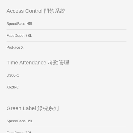
Access Control 門禁系統
SpeedFace-H5L
FaceDepot-7BL
ProFace X
Time Attendance 考勤管理
U300-C
X628-C
Green Label 綠標系列
SpeedFace-H5L
FaceDepot-7BL