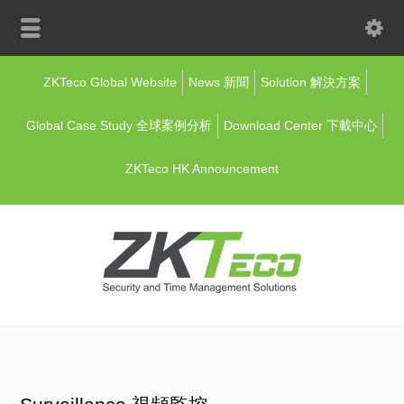
ZKTeco Global Website
News 新聞
Solution 解決方案
Global Case Study 全球案例分析
Download Center 下載中心
ZKTeco HK Announcement