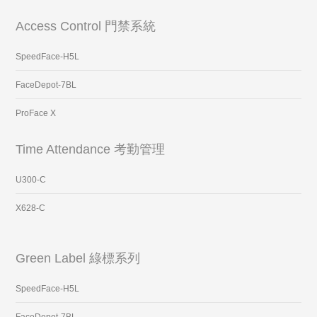
Access Control 門禁系統
SpeedFace-H5L
FaceDepot-7BL
ProFace X
Time Attendance 考勤管理
U300-C
X628-C
Green Label 綠標系列
SpeedFace-H5L
FaceDepot-7BL