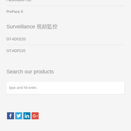
ProFace X
Surveillance 視頻監控
GT-ADO220
GT-ADP220
Search our products