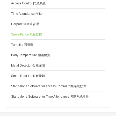
Access Control 門禁系統
Time Attendance 考勤
Carpark 停車場管理
Surveillance 視頻監控
Turnstile 通道閘
Body Temperature 體溫檢測
Metal Detector 金屬探測
Smart Door Lock 智能鎖
Standalone Software for Access Control 門禁系統軟件
Standalone Software for Time Attendance 考勤系統軟件