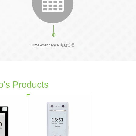
Time Attendance 考勤管理
o's Products