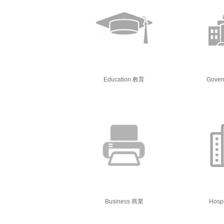
Education 教育
Gove
Business 商業
Hospi