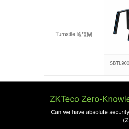
Turnstile 通道閘
SBTL900
ZKTeco Zero-Knowled
Can we have absolute security
(Z