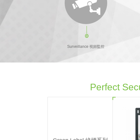
Surveillance 視頻監控
Perfect Sec