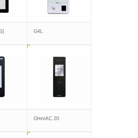
S]
G4L
OmniAC 20