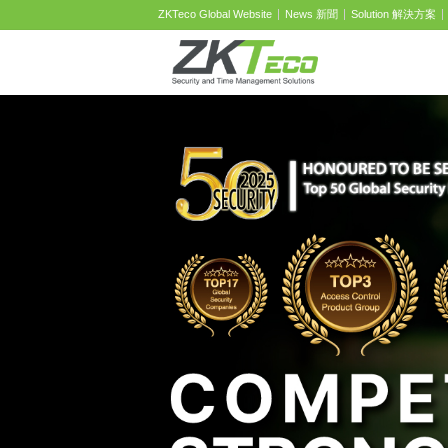
ZKTeco Global Website
News 新聞
Solution 解決方案