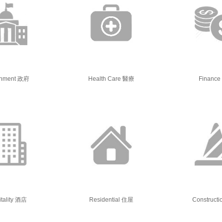
rnment 政府
Health Care 醫療
Financ
tality 酒店
Residential 住屋
Construct