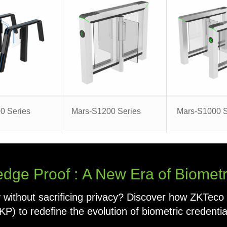
0 Series
Mars-S1200 Series
Mars-S1000 S
ge Proof : A New Era of Biometri
 without sacrificing privacy? Discover how ZKTeco
KP) to redefine the evolution of biometric credentia